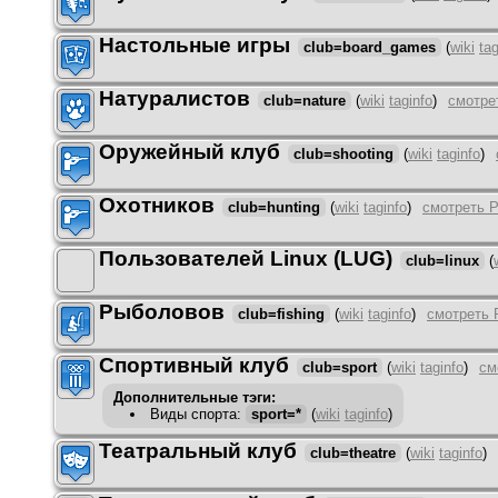
Настольные игры
club=board_games
(
wiki
tag
Натуралистов
club=nature
(
wiki
taginfo
)
смотре
Оружейный клуб
club=shooting
(
wiki
taginfo
)
Охотников
club=hunting
(
wiki
taginfo
)
смотреть 
Пользователей Linux (LUG)
club=linux
(
Рыболовов
club=fishing
(
wiki
taginfo
)
смотреть 
Спортивный клуб
club=sport
(
wiki
taginfo
)
см
Дополнительные тэги:
Виды спорта
:
sport=*
(
wiki
taginfo
)
Театральный клуб
club=theatre
(
wiki
taginfo
)