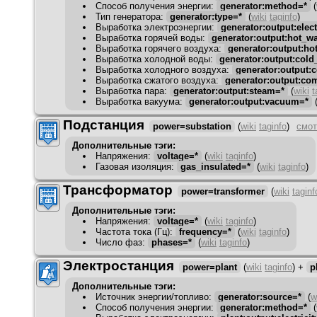
Способ получения энергии
:
generator:method=*
(
Тип генератора
:
generator:type=*
(
wiki
taginfo
)
Выработка электроэнергии
:
generator:output:elect
Выработка горячей воды
:
generator:output:hot_wa
Выработка горячего воздуха
:
generator:output:hot
Выработка холодной воды
:
generator:output:cold
Выработка холодного воздуха
:
generator:output:c
Выработка сжатого воздуха
:
generator:output:co
Выработка пара
:
generator:output:steam=*
(
wiki
t
Выработка вакуума
:
generator:output:vacuum=*
Подстанция
power=substation
(
wiki
taginfo
)
смот
Дополнительные тэги:
Напряжения
:
voltage=*
(
wiki
taginfo
)
Газовая изоляция
:
gas_insulated=*
(
wiki
taginfo
)
Трансформатор
power=transformer
(
wiki
taginf
Дополнительные тэги:
Напряжения
:
voltage=*
(
wiki
taginfo
)
Частота тока (Гц)
:
frequency=*
(
wiki
taginfo
)
Число фаз
:
phases=*
(
wiki
taginfo
)
Электростанция
power=plant
(
wiki
taginfo
)
+
p
Дополнительные тэги:
Источник энергии/топливо
:
generator:source=*
(
w
Способ получения энергии
:
generator:method=*
(