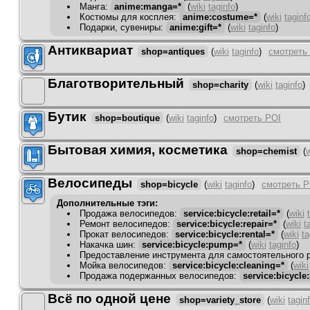
Манга
:
anime:manga=*
(
wiki
taginfo
)
Костюмы для косплея
:
anime:costume=*
(
wiki
taginf
Подарки, сувениры
:
anime:gift=*
(
wiki
taginfo
)
Антиквариат
shop=antiques
(
wiki
taginfo
)
смотреть
Благотворительный
shop=charity
(
wiki
taginfo
)
Бутик
shop=boutique
(
wiki
taginfo
)
смотреть POI
Бытовая химия, косметика
shop=chemist
(
w
Велосипеды
shop=bicycle
(
wiki
taginfo
)
смотреть P
Дополнительные тэги:
Продажа велосипедов
:
service:bicycle:retail=*
(
wiki
Ремонт велосипедов
:
service:bicycle:repair=*
(
wiki
t
Прокат велосипедов
:
service:bicycle:rental=*
(
wiki
ta
Накачка шин
:
service:bicycle:pump=*
(
wiki
taginfo
)
Предоставление инструмента для самостоятельного 
Мойка велосипедов
:
service:bicycle:cleaning=*
(
wiki
Продажа подержанных велосипедов
:
service:bicycl
Всё по одной цене
shop=variety_store
(
wiki
tagin