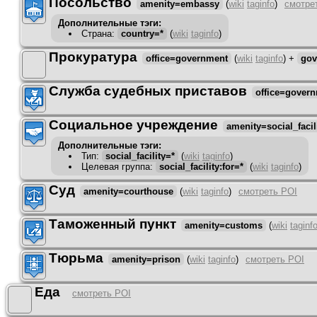
Посольство
amenity=embassy
(
wiki
taginfo
)
смотре
Дополнительные тэги:
Страна
:
country=*
(
wiki
taginfo
)
Прокуратура
office=government
(
wiki
taginfo
)
+
gov
Служба судебных приставов
office=gover
Социальное учреждение
amenity=social_facil
Дополнительные тэги:
Тип
:
social_facility=*
(
wiki
taginfo
)
Целевая группа
:
social_facility:for=*
(
wiki
taginfo
)
Суд
amenity=courthouse
(
wiki
taginfo
)
смотреть POI
Таможенный пункт
amenity=customs
(
wiki
taginf
Тюрьма
amenity=prison
(
wiki
taginfo
)
смотреть POI
Еда
смотреть POI