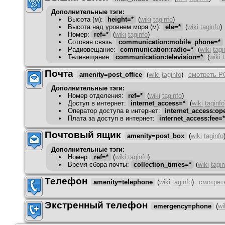
Дополнительные тэги:
Высота (м)
:
height=*
(
wiki
taginfo
)
Высота над уровнем моря (м)
:
ele=*
(
wiki
taginfo
)
Номер
:
ref=*
(
wiki
taginfo
)
Сотовая связь
:
communication:mobile_phone=*
Радиовещание
:
communication:radio=*
(
wiki
tagi
Телевещание
:
communication:television=*
(
wiki
Почта
amenity=post_office
(
wiki
taginfo
)
смотреть P
Дополнительные тэги:
Номер отделения
:
ref=*
(
wiki
taginfo
)
Доступ в интернет
:
internet_access=*
(
wiki
taginfo
Оператор доступа в интернет
:
internet_access:op
Плата за доступ в интернет
:
internet_access:fee=*
Почтовый ящик
amenity=post_box
(
wiki
taginfo
Дополнительные тэги:
Номер
:
ref=*
(
wiki
taginfo
)
Время сбора почты
:
collection_times=*
(
wiki
tagin
Телефон
amenity=telephone
(
wiki
taginfo
)
смотрет
Экстренный телефон
emergency=phone
(
wi