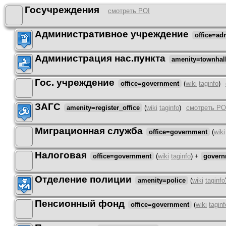
Госучреждения
смотреть POI
Административное учреждение
office=adm
Администрация нас.пункта
amenity=townhal
Гос. учреждение
office=government
(
wiki
taginfo
)
ЗАГС
amenity=register_office
(
wiki
taginfo
)
смотреть PO
Миграционная служба
office=government
(
wiki
Налоговая
office=government
(
wiki
taginfo
)
+
govern
Отделение полиции
amenity=police
(
wiki
taginfo
Пенсионный фонд
office=government
(
wiki
taginf