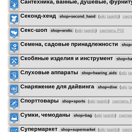
Сантехника, ванные, душевые, фурнит
Секонд-хенд
shop=second_hand
(
wiki
taginfo
)
смот
Секс-шоп
shop=erotic
(
wiki
taginfo
)
смотреть POI
Семена, садовые принадлежности
shop
Скобяные изделия и инструмент
shop=ha
Слуховые аппараты
shop=hearing_aids
(
wiki
ta
Снаряжение для дайвинга
shop=dive
(
wiki
ta
Спорттовары
shop=sports
(
wiki
taginfo
)
смотреть 
Сумки, чемоданы
shop=bag
(
wiki
taginfo
)
смотре
Супермаркет
shop=supermarket
(
wiki
taginfo
)
смот