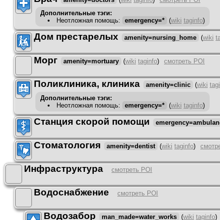
Дополнительные тэги:
Неотложная помощь
:
emergency=*
(
wiki
taginfo
)
Дом престарелых
amenity=nursing_home
(
wiki
t
Морг
amenity=mortuary
(
wiki
taginfo
)
смотреть POI
Поликлиника, клиника
amenity=clinic
(
wiki
tag
Дополнительные тэги:
Неотложная помощь
:
emergency=*
(
wiki
taginfo
)
Станция скорой помощи
emergency=ambulanc
Стоматология
amenity=dentist
(
wiki
taginfo
)
смотр
Инфраструктура
смотреть POI
Водоснабжение
смотреть POI
Водозабор
man_made=water_works
(
wiki
taginfo
)