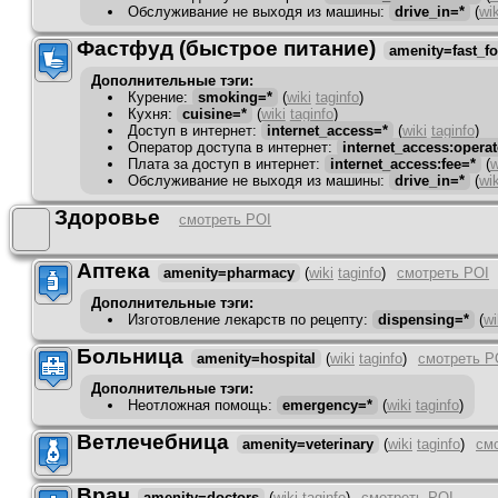
Обслуживание не выходя из машины
:
drive_in=*
(
wik
Фастфуд (быстрое питание)
amenity=fast_f
Дополнительные тэги:
Курение
:
smoking=*
(
wiki
taginfo
)
Кухня
:
cuisine=*
(
wiki
taginfo
)
Доступ в интернет
:
internet_access=*
(
wiki
taginfo
)
Оператор доступа в интернет
:
internet_access:operat
Плата за доступ в интернет
:
internet_access:fee=*
(
w
Обслуживание не выходя из машины
:
drive_in=*
(
wik
Здоровье
смотреть POI
Аптека
amenity=pharmacy
(
wiki
taginfo
)
смотреть POI
Дополнительные тэги:
Изготовление лекарств по рецепту
:
dispensing=*
(
wi
Больница
amenity=hospital
(
wiki
taginfo
)
смотреть P
Дополнительные тэги:
Неотложная помощь
:
emergency=*
(
wiki
taginfo
)
Ветлечебница
amenity=veterinary
(
wiki
taginfo
)
см
Врач
amenity=doctors
(
wiki
taginfo
)
смотреть POI