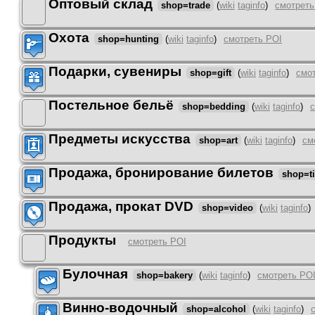
Оптовый склад
shop=trade
(
wiki
taginfo
)
смотреть
Охота
shop=hunting
(
wiki
taginfo
)
смотреть POI
Подарки, сувениры
shop=gift
(
wiki
taginfo
)
смо
Постельное бельё
shop=bedding
(
wiki
taginfo
)
с
Предметы искусства
shop=art
(
wiki
taginfo
)
см
Продажа, бронирование билетов
shop=ti
Продажа, прокат DVD
shop=video
(
wiki
taginfo
)
Продукты
смотреть POI
Булочная
shop=bakery
(
wiki
taginfo
)
смотреть PO
Винно-водочный
shop=alcohol
(
wiki
taginfo
)