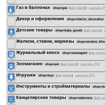
Газ в баллонах
shop=gas
(
wiki
taginfo
)
смотреть 
Декор и оформление
shop=interior_decoration
Детские товары
shop=baby_goods
(
wiki
taginfo
)
Жалюзи, ставни, маркизы
shop=window_blin
Журнальный киоск
shop=newsagent
(
wiki
taginf
Зоомагазин
shop=pet
(
wiki
taginfo
)
смотреть POI
Игрушки
shop=toys
(
wiki
taginfo
)
смотреть POI
Инструменты и стройматериалы
shop=do
Канцелярские товары
shop=stationery
(
wiki
ta