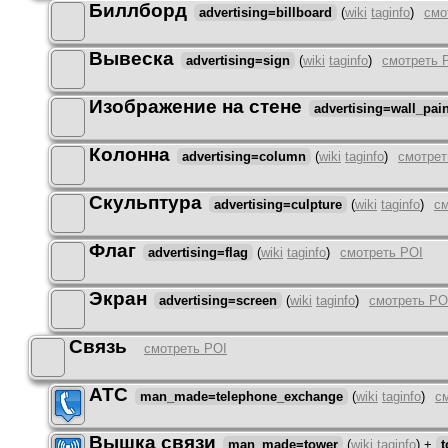
Биллборд
advertising=billboard
(
wiki
taginfo
)
смо
Вывеска
advertising=sign
(
wiki
taginfo
)
смотреть 
Изображение на стене
advertising=wall_pai
Колонна
advertising=column
(
wiki
taginfo
)
смотрет
Скульптура
advertising=culpture
(
wiki
taginfo
)
см
Флаг
advertising=flag
(
wiki
taginfo
)
смотреть POI
Экран
advertising=screen
(
wiki
taginfo
)
смотреть PO
Связь
смотреть POI
АТС
man_made=telephone_exchange
(
wiki
taginfo
)
с
Вышка связи
man_made=tower
(
wiki
taginfo
)
+