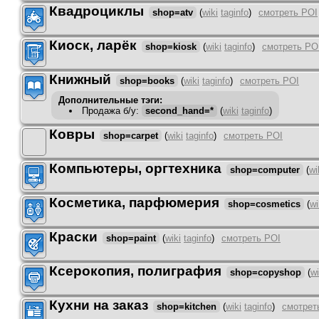
Квадроциклы
shop=atv
(
wiki
taginfo
)
смотреть POI
Киоск, ларёк
shop=kiosk
(
wiki
taginfo
)
смотреть PO
Книжный
shop=books
(
wiki
taginfo
)
смотреть POI
Дополнительные тэги:
Продажа б/у
:
second_hand=*
(
wiki
taginfo
)
Ковры
shop=carpet
(
wiki
taginfo
)
смотреть POI
Компьютеры, оргтехника
shop=computer
(
wi
Косметика, парфюмерия
shop=cosmetics
(
wi
Краски
shop=paint
(
wiki
taginfo
)
смотреть POI
Ксерокопия, полиграфия
shop=copyshop
(
wi
Кухни на заказ
shop=kitchen
(
wiki
taginfo
)
смотрет