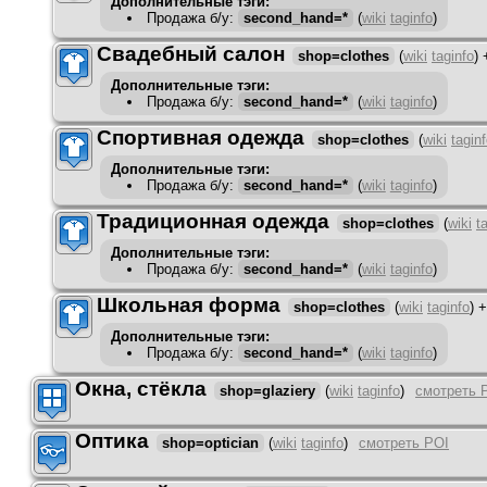
Дополнительные тэги:
Продажа б/у
:
second_hand=*
(
wiki
taginfo
)
Свадебный салон
shop=clothes
(
wiki
taginfo
)
Дополнительные тэги:
Продажа б/у
:
second_hand=*
(
wiki
taginfo
)
Спортивная одежда
shop=clothes
(
wiki
tagin
Дополнительные тэги:
Продажа б/у
:
second_hand=*
(
wiki
taginfo
)
Традиционная одежда
shop=clothes
(
wiki
t
Дополнительные тэги:
Продажа б/у
:
second_hand=*
(
wiki
taginfo
)
Школьная форма
shop=clothes
(
wiki
taginfo
)
Дополнительные тэги:
Продажа б/у
:
second_hand=*
(
wiki
taginfo
)
Окна, стёкла
shop=glaziery
(
wiki
taginfo
)
смотреть 
Оптика
shop=optician
(
wiki
taginfo
)
смотреть POI