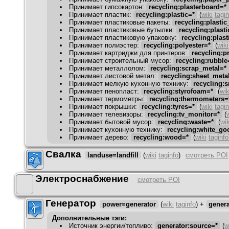
Принимает гипсокартон
:
recycling:plasterboard=*
Принимает пластик
:
recycling:plastic=*
(
wiki
tagin
Принимает пластиковые пакеты
:
recycling:plasti
Принимает пластиковые бутылки
:
recycling:plasti
Принимает пластиковую упаковку
:
recycling:plas
Принимает полиэстер
:
recycling:polyester=*
(
wiki
Принимает картриджи для принтеров
:
recycling:p
Принимает строительный мусор
:
recycling:rubble
Принимает металлолом
:
recycling:scrap_metal=*
Принимает листовой метал
:
recycling:sheet_meta
Принимает мелкую кухонную технику
:
recycling:
Принимает пенопласт
:
recycling:styrofoam=*
(
wik
Принимает термометры
:
recycling:thermometers=
Принимает покрышки
:
recycling:tyres=*
(
wiki
tagin
Принимает телевизоры
:
recycling:tv_monitor=*
(
Принимает бытовой мусор
:
recycling:waste=*
(
wik
Принимает кухонную технику
:
recycling:white_go
Принимает дерево
:
recycling:wood=*
(
wiki
taginfo
Свалка
landuse=landfill
(
wiki
taginfo
)
смотреть POI
Электроснабжение
смотреть POI
Генератор
power=generator
(
wiki
taginfo
)
+
genera
Дополнительные тэги:
Источник энергии/топливо
:
generator:source=*
(
w