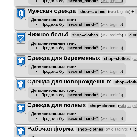
Продажа б/у
:
second_hand=*
(
wiki
taginfo
)
Мужская одежда
shop=clothes
(
wiki
taginfo
)
+
Дополнительные тэги:
Продажа б/у
:
second_hand=*
(
wiki
taginfo
)
Нижнее бельё
shop=clothes
(
wiki
taginfo
)
+
clo
Дополнительные тэги:
Продажа б/у
:
second_hand=*
(
wiki
taginfo
)
Одежда для беременных
shop=clothes
(
wi
Дополнительные тэги:
Продажа б/у
:
second_hand=*
(
wiki
taginfo
)
Одежда для новорождённых
shop=cloth
Дополнительные тэги:
Продажа б/у
:
second_hand=*
(
wiki
taginfo
)
Одежда для полных
shop=clothes
(
wiki
tagin
Дополнительные тэги:
Продажа б/у
:
second_hand=*
(
wiki
taginfo
)
Рабочая форма
shop=clothes
(
wiki
taginfo
)
+
c