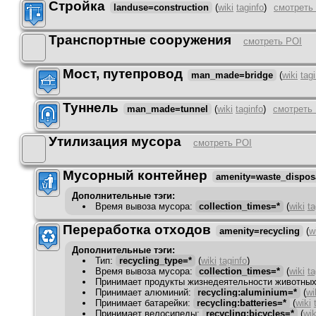
Стройка
landuse=construction
(
wiki
taginfo
)
смотреть
Транспортные сооружения
смотреть POI
Мост, путепровод
man_made=bridge
(
wiki
tag
Туннель
man_made=tunnel
(
wiki
taginfo
)
смотреть
Утилизация мусора
смотреть POI
Мусорный контейнер
amenity=waste_dispos
Дополнительные тэги:
Время вывоза мусора
:
collection_times=*
(
wiki
ta
Переработка отходов
amenity=recycling
(
w
Дополнительные тэги:
Тип
:
recycling_type=*
(
wiki
taginfo
)
Время вывоза мусора
:
collection_times=*
(
wiki
ta
Принимает продукты жизнедеятельности животны
Принимает алюминий
:
recycling:aluminium=*
(
wi
Принимает батарейки
:
recycling:batteries=*
(
wiki
Принимает велосипеды
:
recycling:bicycles=*
(
wik