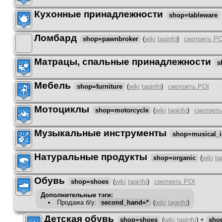
Кухонные принадлежности
shop=tableware
Ломбард
shop=pawnbroker
(
wiki
taginfo
)
смотреть PO
Матрацы, спальные принадлежности
s
Мебель
shop=furniture
(
wiki
taginfo
)
смотреть POI
Мотоциклы
shop=motorcycle
(
wiki
taginfo
)
смотреть
Музыкальные инструменты
shop=musical_i
Натуральные продукты
shop=organic
(
wiki
ta
Обувь
shop=shoes
(
wiki
taginfo
)
смотреть POI
Дополнительные тэги:
Продажа б/у
:
second_hand=*
(
wiki
taginfo
)
Детская обувь
shop=shoes
(
wiki
taginfo
)
+
sho