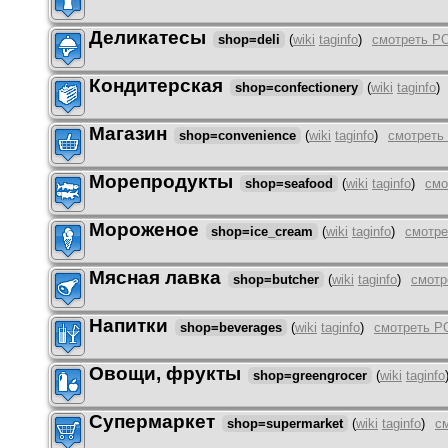
Деликатесы
shop=deli
(
wiki
taginfo
)
смотреть P
Кондитерская
shop=confectionery
(
wiki
taginfo
)
Магазин
shop=convenience
(
wiki
taginfo
)
смотреть
Морепродукты
shop=seafood
(
wiki
taginfo
)
смо
Мороженое
shop=ice_cream
(
wiki
taginfo
)
смотре
Мясная лавка
shop=butcher
(
wiki
taginfo
)
смотр
Напитки
shop=beverages
(
wiki
taginfo
)
смотреть P
Овощи, фрукты
shop=greengrocer
(
wiki
taginfo
Супермаркет
shop=supermarket
(
wiki
taginfo
)
с