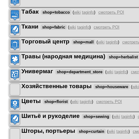
Табак
shop=tobacco
(
wiki
taginfo
)
смотреть POI
Ткани
shop=fabric
(
wiki
taginfo
)
смотреть POI
Торговый центр
shop=mall
(
wiki
taginfo
)
смотрет
Травы (народная медицина)
shop=herbalist
Универмаг
shop=department_store
(
wiki
taginfo
)
смо
Хозяйственные товары
shop=houseware
(
wiki
Цветы
shop=florist
(
wiki
taginfo
)
смотреть POI
Шитьё и рукоделие
shop=sewing
(
wiki
taginfo
)
Шторы, портьеры
shop=curtain
(
wiki
taginfo
)
см