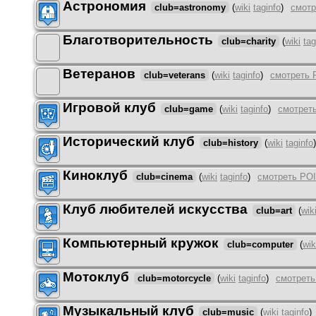
Астрономия
club=astronomy
(
wiki
taginfo
)
смотр
Благотворительность
club=charity
(
wiki
tag
Ветеранов
club=veterans
(
wiki
taginfo
)
смотреть 
Игровой клуб
club=game
(
wiki
taginfo
)
смотрет
Исторический клуб
club=history
(
wiki
taginfo
)
Киноклуб
club=cinema
(
wiki
taginfo
)
смотреть POI
Клуб любителей искусства
club=art
(
wik
Компьютерный кружок
club=computer
(
wik
Мотоклуб
club=motorcycle
(
wiki
taginfo
)
смотреть
Музыкальный клуб
club=music
(
wiki
taginfo
)