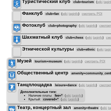
Туристический клуб
club=tourism
(
wiki
tagin
Фанклуб
club=fan
(
wiki
taginfo
)
смотреть POI
Фотоклуб
club=photography
(
wiki
taginfo
)
смотре
Шахматный клуб
club=chess
(
wiki
taginfo
)
см
Этнической культуры
club=ethnic
(
wiki
tagi
Музей
tourism=museum
(
wiki
taginfo
)
смотреть POI
Общественный центр
amenity=community_cent
Танцплощадка
leisure=dance
(
wiki
taginfo
)
смотре
Дополнительные тэги:
Наличие платы
:
fee=*
(
wiki
taginfo
)
Крытый
:
covered=*
(
wiki
taginfo
)
Театр, концертный зал
amenity=theatre
(
wiki
ta