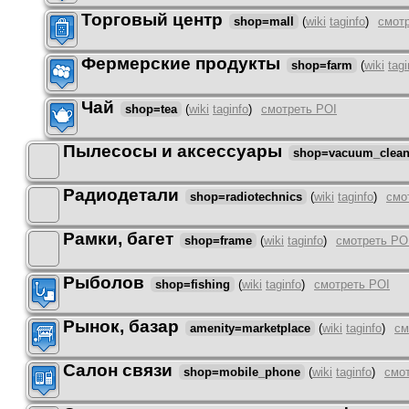
Торговый центр
shop=mall
(
wiki
taginfo
)
смот
Фермерские продукты
shop=farm
(
wiki
tagi
Чай
shop=tea
(
wiki
taginfo
)
смотреть POI
Пылесосы и аксессуары
shop=vacuum_clean
Радиодетали
shop=radiotechnics
(
wiki
taginfo
)
смо
Рамки, багет
shop=frame
(
wiki
taginfo
)
смотреть PO
Рыболов
shop=fishing
(
wiki
taginfo
)
смотреть POI
Рынок, базар
amenity=marketplace
(
wiki
taginfo
)
см
Салон связи
shop=mobile_phone
(
wiki
taginfo
)
смо