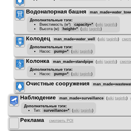
Водонапорная башня
man_made=water_tow
Дополнительные тэги:
Вместимость (м³)
:
capacity=*
(
wiki
taginfo
)
Высота (м)
:
height=*
(
wiki
taginfo
)
Колодец
man_made=water_well
(
wiki
taginfo
)
смот
Дополнительные тэги:
Насос
:
pump=*
(
wiki
taginfo
)
Колонка
man_made=standpipe
(
wiki
taginfo
)
смотр
Дополнительные тэги:
Насос
:
pump=*
(
wiki
taginfo
)
Очистные сооружения
man_made=wastewat
Наблюдение
man_made=surveillance
(
wiki
taginfo
)
Дополнительные тэги:
Тип
:
surveillance=*
(
wiki
taginfo
)
Реклама
смотреть POI