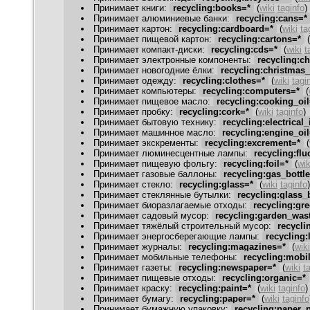
Принимает книги
:
recycling:books=*
(
wiki
taginfo
)
Принимает алюминиевые банки
:
recycling:cans=*
Принимает картон
:
recycling:cardboard=*
(
wiki
ta
Принимает пищевой картон
:
recycling:cartons=*
(
Принимает компакт-диски
:
recycling:cds=*
(
wiki
t
Принимает электронные компоненты
:
recycling:c
Принимает новогодние ёлки
:
recycling:christmas_
Принимает одежду
:
recycling:clothes=*
(
wiki
tagi
Принимает компьютеры
:
recycling:computers=*
(
Принимает пищевое масло
:
recycling:cooking_oil
Принимает пробку
:
recycling:cork=*
(
wiki
taginfo
)
Принимает бытовую технику
:
recycling:electrical
Принимает машинное масло
:
recycling:engine_oil
Принимает экскременты
:
recycling:excrement=*
(
Принимает люминесцентные лампы
:
recycling:fl
Принимает пищевую фольгу
:
recycling:foil=*
(
wik
Принимает газовые баллоны
:
recycling:gas_bottl
Принимает стекло
:
recycling:glass=*
(
wiki
taginfo
)
Принимает стеклянные бутылки
:
recycling:glass_
Принимает биоразлагаемые отходы
:
recycling:gr
Принимает садовый мусор
:
recycling:garden_was
Принимает тяжёлый строительный мусор
:
recycli
Принимает энергосберегающие лампы
:
recycling
Принимает журналы
:
recycling:magazines=*
(
wiki
Принимает мобильные телефоны
:
recycling:mobi
Принимает газеты
:
recycling:newspaper=*
(
wiki
t
Принимает пищевые отходы
:
recycling:organic=*
Принимает краску
:
recycling:paint=*
(
wiki
taginfo
)
Принимает бумагу
:
recycling:paper=*
(
wiki
taginfo
Принимает бумажную упаковку
:
recycling:paper_