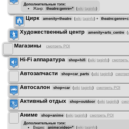
Дополнительные тэги:
Жанр
:
theatre:genre=*
(
wiki
taginfo
)
Цирк
amenity=theatre
(
wiki
taginfo
)
+
theatre:genre=c
Художественный центр
amenity=arts_centre
(
Магазины
смотреть POI
Hi-Fi аппаратура
shop=hifi
(
wiki
taginfo
)
смотреть
Автозапчасти
shop=car_parts
(
wiki
taginfo
)
смотре
Автосалон
shop=car
(
wiki
taginfo
)
смотреть POI
Активный отдых
shop=outdoor
(
wiki
taginfo
)
смо
Аниме
shop=anime
(
wiki
taginfo
)
смотреть POI
Дополнительные тэги:
Видео
:
anime:video=*
(
wiki
taginfo
)