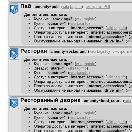
Паб
amenity=pub
(
wiki
taginfo
)
смотреть POI
Дополнительные тэги:
Курение
:
smoking=*
(
wiki
taginfo
)
Кухня
:
cuisine=*
(
wiki
taginfo
)
Доступ в интернет
:
internet_access=*
(
wiki
taginfo
)
Оператор доступа в интернет
:
internet_access:operat
Плата за доступ в интернет
:
internet_access:fee=*
(
w
Обслуживание не выходя из машины
:
drive_in=*
(
wik
Ресторан
amenity=restaurant
(
wiki
taginfo
)
смотреть 
Дополнительные тэги:
Курение
:
smoking=*
(
wiki
taginfo
)
Звёзды
:
stars=*
(
wiki
taginfo
)
Кухня
:
cuisine=*
(
wiki
taginfo
)
Доступ в интернет
:
internet_access=*
(
wiki
taginfo
)
Оператор доступа в интернет
:
internet_access:operat
Плата за доступ в интернет
:
internet_access:fee=*
(
w
Обслуживание не выходя из машины
:
drive_in=*
(
wik
Ресторанный дворик
amenity=food_court
(
wiki
Дополнительные тэги:
Курение
:
smoking=*
(
wiki
taginfo
)
Кухня
:
cuisine=*
(
wiki
taginfo
)
Доступ в интернет
:
internet_access=*
(
wiki
taginfo
)
Оператор доступа в интернет
:
internet_access:operat
Плата за доступ в интернет
:
internet_access:fee=*
(
w