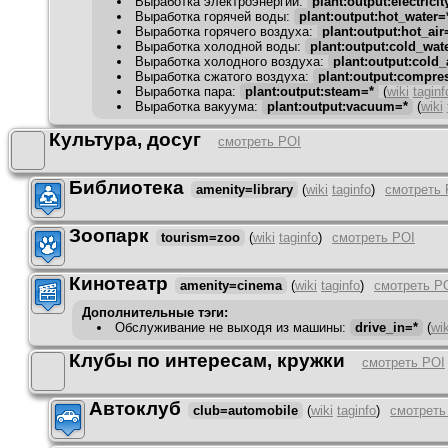
Выработка электроэнергии
:
plant:output:electricit
Выработка горячей воды
:
plant:output:hot_water=
Выработка горячего воздуха
:
plant:output:hot_air
Выработка холодной воды
:
plant:output:cold_wat
Выработка холодного воздуха
:
plant:output:cold_
Выработка сжатого воздуха
:
plant:output:compre
Выработка пара
:
plant:output:steam=*
(
wiki
taginf
Выработка вакуума
:
plant:output:vacuum=*
(
wiki
Культура, досуг
смотреть POI
Библиотека
amenity=library
(
wiki
taginfo
)
смотреть 
Зоопарк
tourism=zoo
(
wiki
taginfo
)
смотреть POI
Кинотеатр
amenity=cinema
(
wiki
taginfo
)
смотреть P
Дополнительные тэги:
Обслуживание не выходя из машины
:
drive_in=*
(
wik
Клубы по интересам, кружки
смотреть POI
Автоклуб
club=automobile
(
wiki
taginfo
)
смотреть